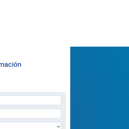
rmación
ión