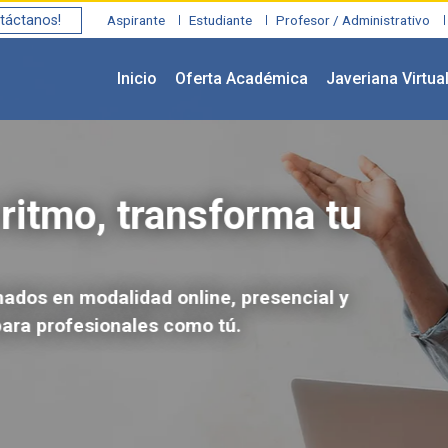
táctanos!
Aspirante
Estudiante
Profesor / Administrativo
Inicio
Oferta Académica
Javeriana Virtua
ritmo, transforma tu
os en modalidad online, presencial y
a profesionales como tú.