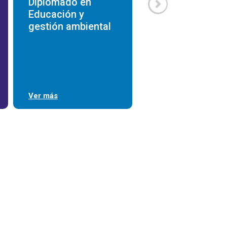
Diplomado en
Diplomado en
Educación y
Sexología Médi
gestión ambiental
Ver más
Ver más