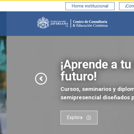
Saltar al contenido principal
Home institucional
¡Con
¡Aprende a tu 
futuro!
Cursos, seminarios y diplomad
semipresencial diseñados par
Explora