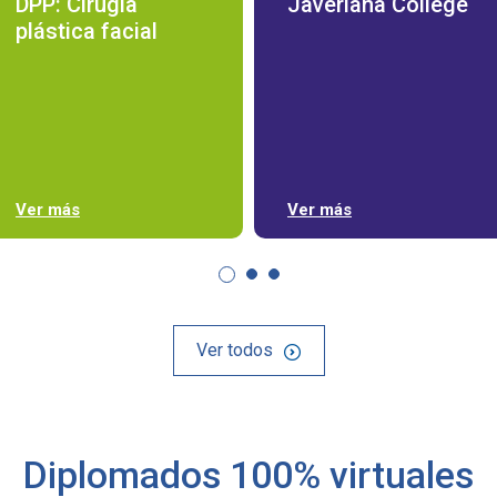
DPP: Cirugía
Javeriana College
plástica facial
Ver más
Ver más
Ver todos
Diplomados 100% virtuales