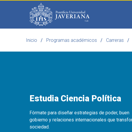
Saltar al contenido principal
Inicio
Programas académicos
Carreras
Programas
Becas 
Estudia Ciencia Política
Fórmate para diseñar estrategias de poder, buen
gobierno y relaciones internacionales que transfo
sociedad.