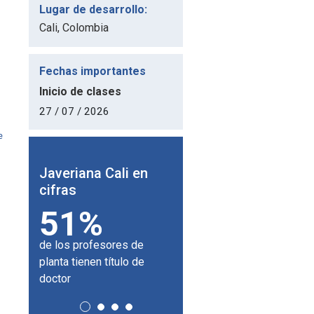
Lugar de desarrollo:
Cali, Colombia
Fechas importantes
Inicio de clases
27 / 07 / 2026
e
 en
Javeriana Cali en
Javeriana Cali en
J
cifras
cifras
c
51%
180
de los profesores de
universidades aliadas en
d
planta tienen título de
el mundo.
doctor