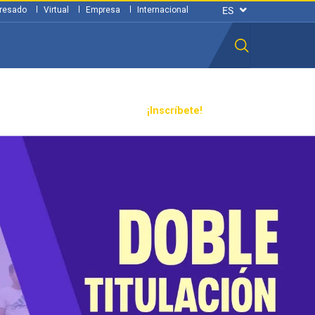
resado
Virtual
Empresa
Internacional
n ciudadana
Transparencia
¡Inscríbete!