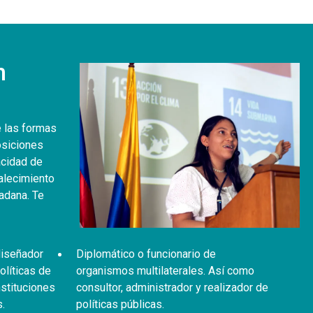
n
e las formas
osiciones
acidad de
talecimiento
dadana. Te
 diseñador
Diplomático o funcionario de
olíticas de
organismos multilaterales. Así como
nstituciones
consultor, administrador y realizador de
.
políticas públicas.