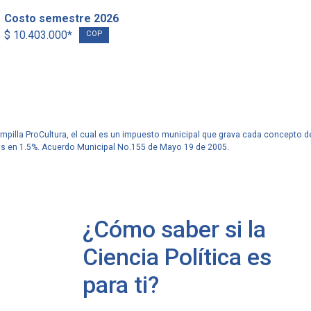
Costo semestre 2026
$ 10.403.000*
COP
ampilla ProCultura, el cual es un impuesto municipal que grava cada concepto d
os en 1.5%. Acuerdo Municipal No.155 de Mayo 19 de 2005.
Javeriana Cali en
Javeriana Cali
cifras
Cifras
24,4 m2
1.347
¿Cómo saber si la
de campus por estudiante.
profesores.
Ciencia Política es
para ti?