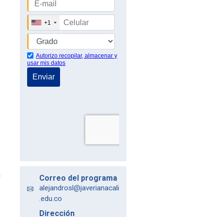
n
Correo del programa
alejandrosl@javerianacali
.edu.co
Dirección