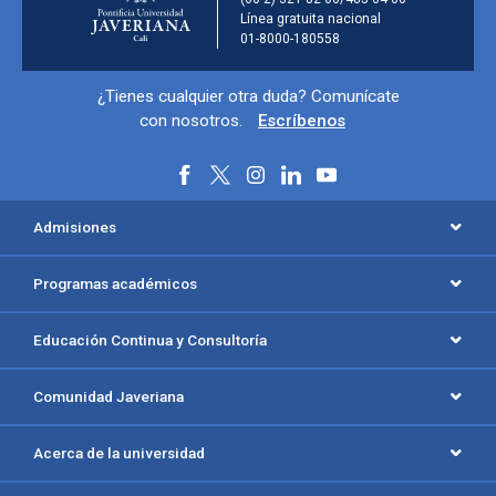
Línea gratuita nacional
01-8000-180558
Información y redes sociales
¿Tienes cualquier otra duda? Comunícate
con nosotros.
Escríbenos
Menú principal del footer
Admisiones
Programas académicos
Educación Continua y Consultoría
Comunidad Javeriana
Acerca de la universidad