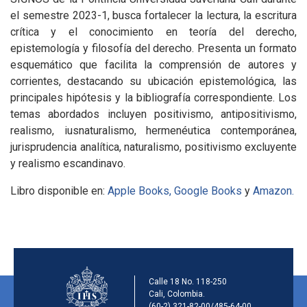
el semestre 2023-1, busca fortalecer la lectura, la escritura
crítica y el conocimiento en teoría del derecho,
epistemología y filosofía del derecho. Presenta un formato
esquemático que facilita la comprensión de autores y
corrientes, destacando su ubicación epistemológica, las
principales hipótesis y la bibliografía correspondiente. Los
temas abordados incluyen positivismo, antipositivismo,
realismo, iusnaturalismo, hermenéutica contemporánea,
jurisprudencia analítica, naturalismo, positivismo excluyente
y realismo escandinavo.
Libro disponible en:
Apple Books,
Google Books
y
Amazon.
Información de la ins
Calle 18 No. 118-250
Cali, Colombia.
(60-2) 321-82-00/485-64-00