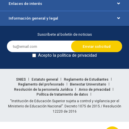
Enlaces de interés
Información general y legal
Suscríbete al boletín de noticias
Acepto la política de privacidad
Dejar en blanco
Enlaces legales
SNIES
Estatuto general
Reglamento de Estudiantes
Reglamento del profesorado
Bienestar Universitario
Resolución de la personería Jurídica
Aviso de privacidad
Política de tratamiento de datos
Información legal
“Institución de Educación Superior sujeta a control y vigilancia por el
Ministerio de Educación Nacional”. Decreto 1075 de 2015 / Resolución
12220 de 2016