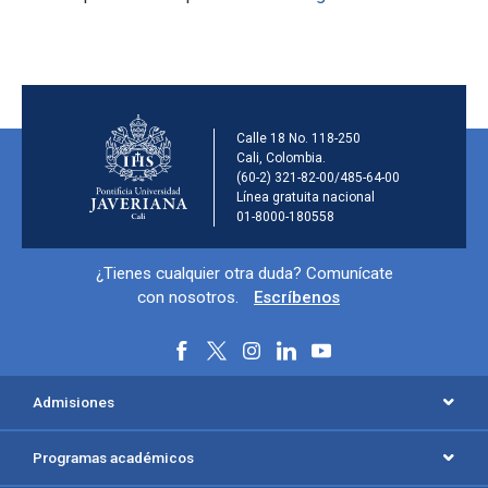
Información de la ins
Calle 18 No. 118-250
Cali, Colombia.
(60-2) 321-82-00/485-64-00
Línea gratuita nacional
01-8000-180558
Información y redes sociales
¿Tienes cualquier otra duda? Comunícate
con nosotros.
Escríbenos
Menú principal del footer
Admisiones
Programas académicos