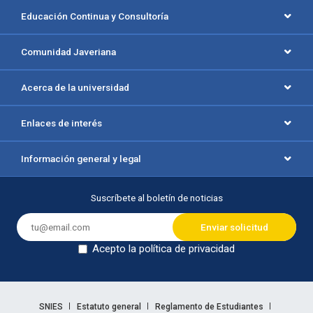
Educación Continua y Consultoría
Comunidad Javeriana
Acerca de la universidad
Enlaces de interés
Información general y legal
Suscríbete al boletín de noticias
Acepto la política de privacidad
Dejar en blanco
Enlaces legales
SNIES
Estatuto general
Reglamento de Estudiantes