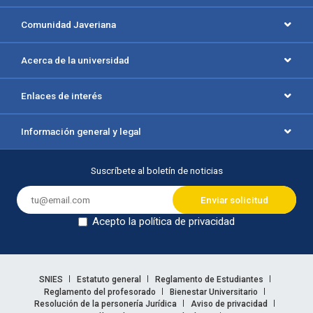
Comunidad Javeriana
Acerca de la universidad
Enlaces de interés
Información general y legal
Suscríbete al boletín de noticias
Acepto la política de privacidad
Dejar en blanco
Enlaces legales
SNIES
Estatuto general
Reglamento de Estudiantes
Reglamento del profesorado
Bienestar Universitario
Resolución de la personería Jurídica
Aviso de privacidad