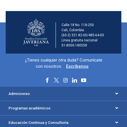
Información de la ins
Calle 18 No. 118-250
Cali, Colombia.
(60-2) 321-82-00/485-64-00
Línea gratuita nacional
01-8000-180558
Información y redes sociales
¿Tienes cualquier otra duda? Comunícate
con nosotros.
Escríbenos
Menú principal del footer
Admisiones
Programas académicos
Educación Continua y Consultoría