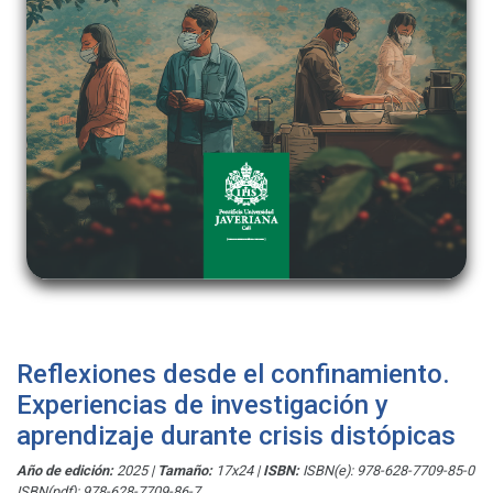
Reflexiones desde el confinamiento.
Experiencias de investigación y
aprendizaje durante crisis distópicas
Año de edición:
2025
|
Tamaño:
17x24
|
ISBN:
ISBN(e): 978-628-7709-85-0
ISBN(pdf): 978-628-7709-86-7