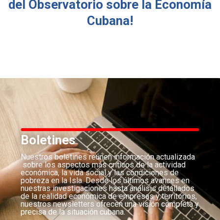
del Observatorio sobre la Economía
Cubana!
Boletines
Nuestros boletines reúnen información actualizada
sobre los aspectos más críticos de la actividad
económica, la vida social y las condiciones de
pobreza en la Isla. Desde los últimos avances en
nuestras investigaciones hasta análisis detallados
de la realidad económica de empresas y territorios,
nuestros newsletters ofrecen una visión completa y
precisa de la situación cubana.