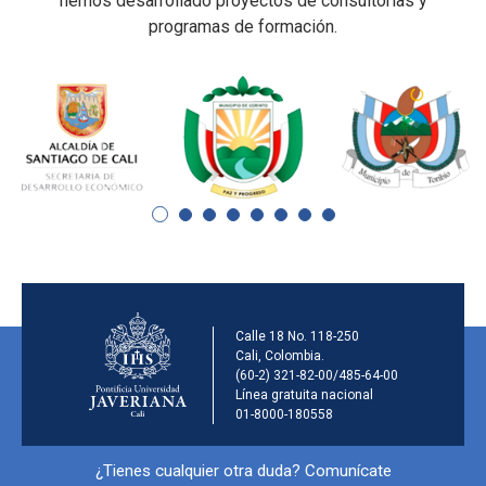
hemos desarrollado proyectos de consultorías y
programas de formación.
Información de la ins
Calle 18 No. 118-250
Cali, Colombia.
(60-2) 321-82-00/485-64-00
Línea gratuita nacional
01-8000-180558
Información y redes sociales
¿Tienes cualquier otra duda? Comunícate