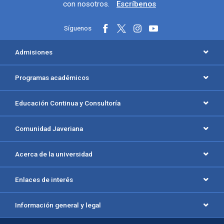
con nosotros.
Escríbenos
Síguenos
Menú principal del footer
Admisiones
Programas académicos
Educación Continua y Consultoría
Comunidad Javeriana
Acerca de la universidad
Enlaces de interés
Información general y legal