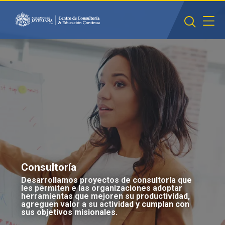
Saltar al contenido principal
Consultoría
Desarrollamos proyectos de consultoría que
les permiten e las organizaciones adoptar
herramientas que mejoren su productividad,
agreguen valor a su actividad y cumplan con
sus objetivos misionales.