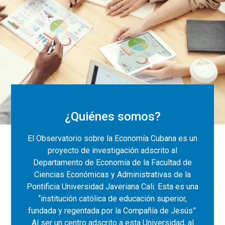
¿Quiénes somos?
El Observatorio sobre la Economía Cubana es un
proyecto de investigación adscrito al
Departamento de Economía de la Facultad de
Ciencias Económicas y Administrativas de la
Pontificia Universidad Javeriana Cali. Esta es una
“institución católica de educación superior,
fundada y regentada por la Compañía de Jesús”.
Al ser un centro adscrito a esta Universidad, al