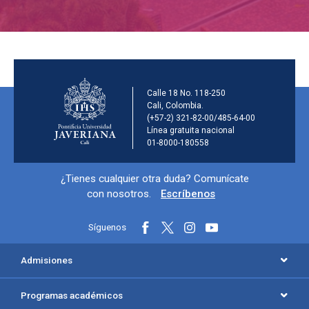
Información de la inst
Calle 18 No. 118-250
Cali, Colombia.
(+57-2) 321-82-00/485-64-00
Línea gratuita nacional
01-8000-180558
Información y redes sociales
¿Tienes cualquier otra duda? Comunícate
con nosotros.
Escríbenos
Síguenos
Menú principal del footer
Admisiones
Programas académicos