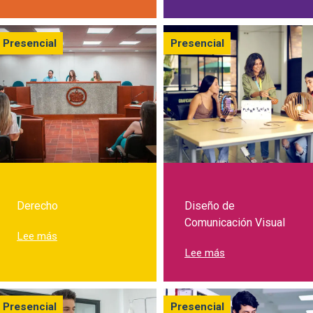
Presencial
Presencial
Derecho
Diseño de
Comunicación Visual
sobre Estudia Derecho en la Javeriana Cali
Lee más
sobre Estudia Dis
Lee más
Presencial
Presencial