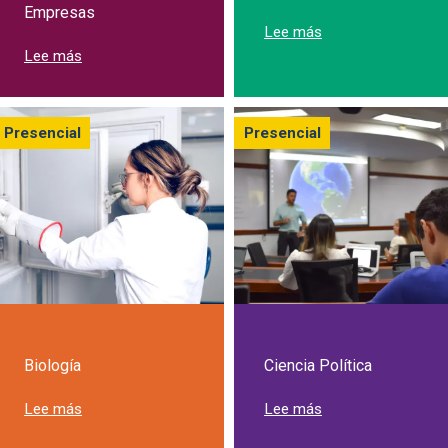
Empresas
sobre Estudia Arqui
Lee más
sobre Estudia Administración de Empresas
Lee más
Presencial
Presencial
Biología
Ciencia Política
sobre Estudia Biología en la Javeriana Cali
sobre Estudia Cienc
Lee más
Lee más