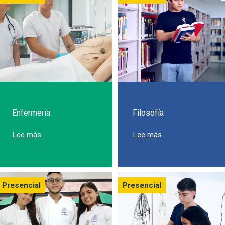
Enfermería
Filosofía
sobre Estudia Enfermería en la Javeriana Cali
sobre Estudia Filos
Lee más
Lee más
Presencial
Presencial