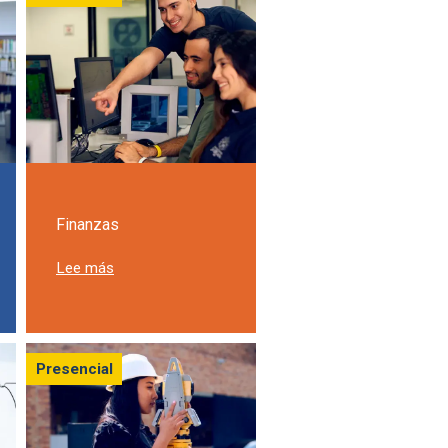
Finanzas
ofía en la Javeriana Cali
sobre Estudia Finanzas en la Javeriana Cali
Lee más
Presencial