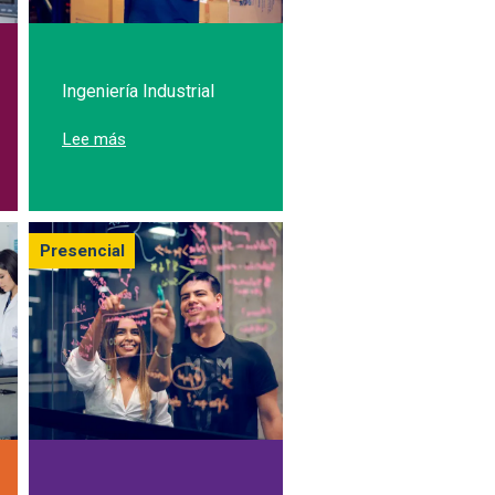
Ingeniería Industrial
iería Electrónica
sobre Estudia Ingeniería Industrial
Lee más
Presencial