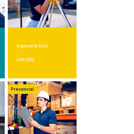
Ingeniería Civil
niería Biomédica
sobre Estudia Ingeniería Civil
Lee más
Presencial