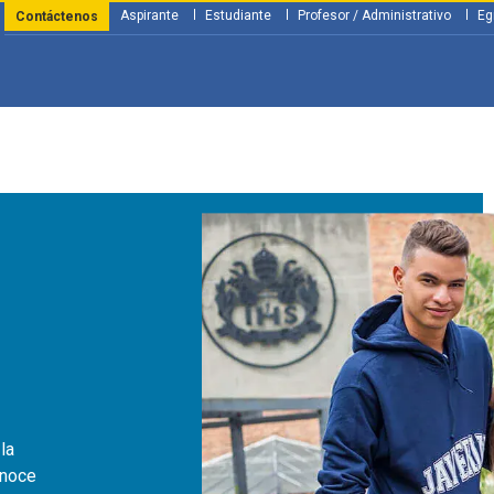
Aspirante
Estudiante
Profesor / Administrativo
Eg
Contáctenos
y Financiación
Servicios
Investigación
Nosotros
Atenció
la
onoce