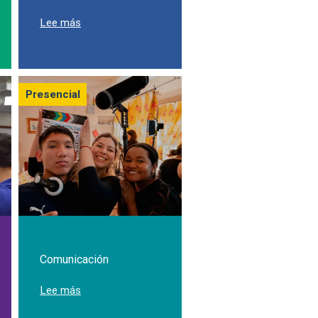
tectura en la Javeriana Cali
sobre Estudia Artes Visuales
Lee más
Presencial
Comunicación
ia Política
sobre Estudia Comunicación en la Javeriana Cali
Lee más