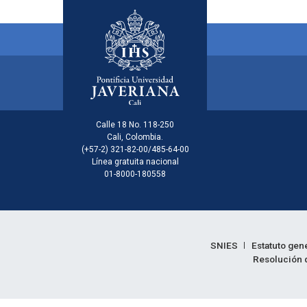
Menú principal del footer
Información de la inst
Calle 18 No. 118-250
Cali, Colombia.
(+57-2) 321-82-00/485-64-00
Línea gratuita nacional
01-8000-180558
Enlaces legales
SNIES
Estatuto gen
Resolución d
Informac