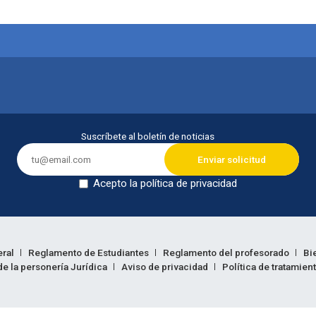
itución
Suscríbete al boletín de noticias
Acepto la política de privacidad
Dejar en blanco
eral
Reglamento de Estudiantes
Reglamento del profesorado
Bi
e la personería Jurídica
Aviso de privacidad
Política de tratamien
ión legal