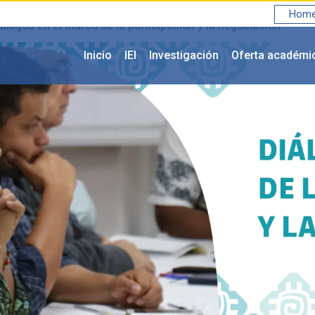
Home 
álogos en el marco de la participación y la negociación
Inicio
IEI
Investigación
Oferta académi