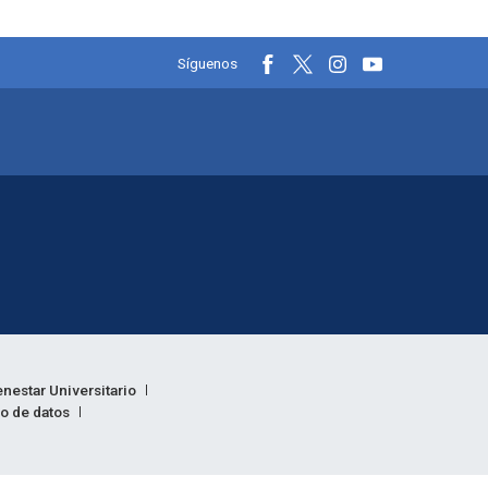
Información y redes soci
Síguenos
enestar Universitario
to de datos