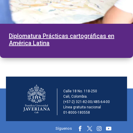
Diplomatura Prácticas cartográficas en
América Latina
Información de la inst
Calle 18 No. 118-250
Cali, Colombia.
(+57-2) 321-82-00/485-64-00
Línea gratuita nacional
01-8000-180558
Información y redes sociales
Síguenos