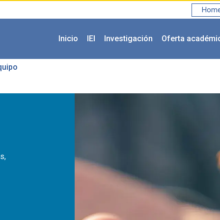
Home 
Inicio
IEI
Investigación
Oferta académi
uipo
s,