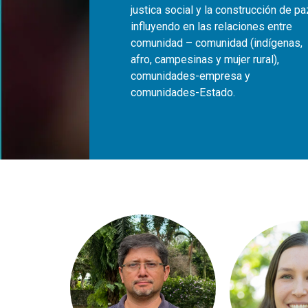
justica social y la construcción de pa
influyendo en las relaciones entre
comunidad – comunidad (indígenas,
afro, campesinas y mujer rural),
comunidades-empresa y
comunidades-Estado.