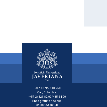
Menú principal del footer
Información de la inst
Calle 18 No. 118-250
Cali, Colombia.
(+57-2) 321-82-00/485-64-00
Línea gratuita nacional
01-8000-180558