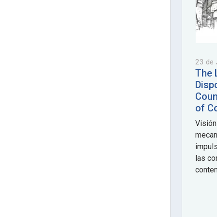
23 de 
The 
Disp
Coun
of C
Visión
mecan
impuls
las co
conte