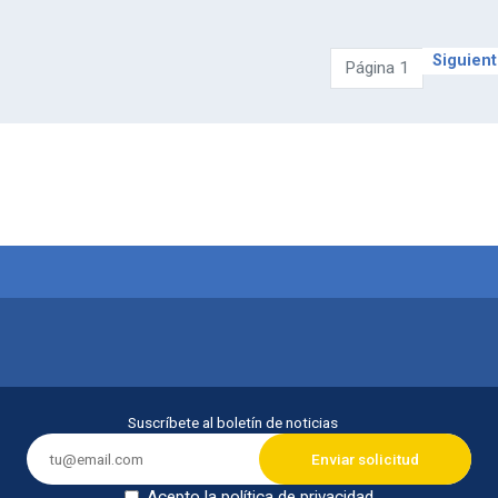
Siguient
Siguient
Página 1
itución
Suscríbete al boletín de noticias
Acepto la política de privacidad