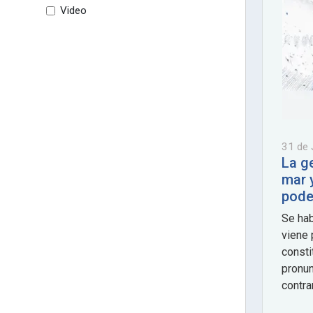
Video
31 de 
La g
mar y
pode
Se ha
viene 
consti
pronun
contra