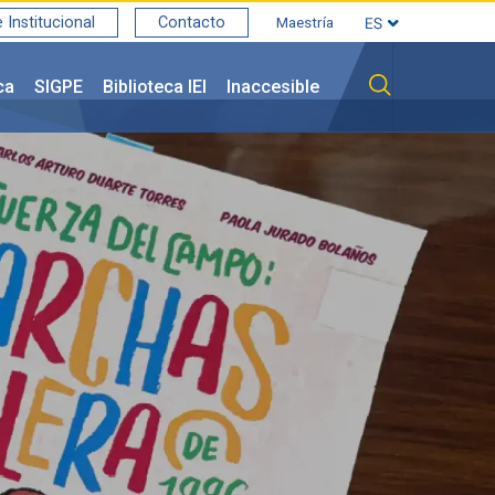
Institucional
Contacto
Maestría
ca
SIGPE
Biblioteca IEI
Inaccesible