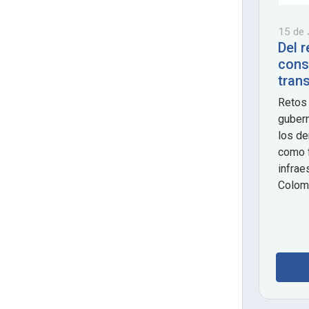
15 de 
Del 
const
trans
Retos 
gubern
los d
como 
infrae
Colom