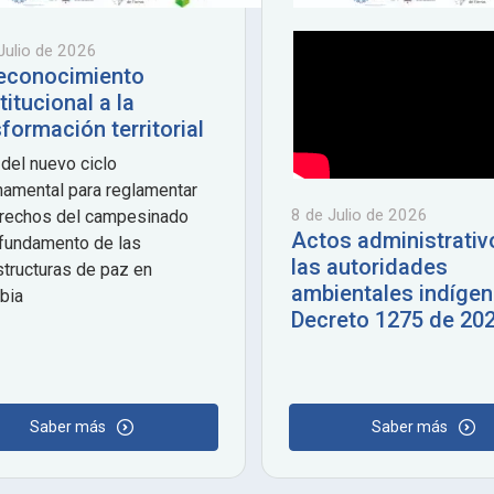
Julio de 2026
reconocimiento
itucional a la
formación territorial
del nuevo ciclo
amental para reglamentar
8 de Julio de 2026
erechos del campesinado
Actos administrativ
fundamento de las
las autoridades
structuras de paz en
ambientales indíge
bia
Decreto 1275 de 20
Saber más
Saber más