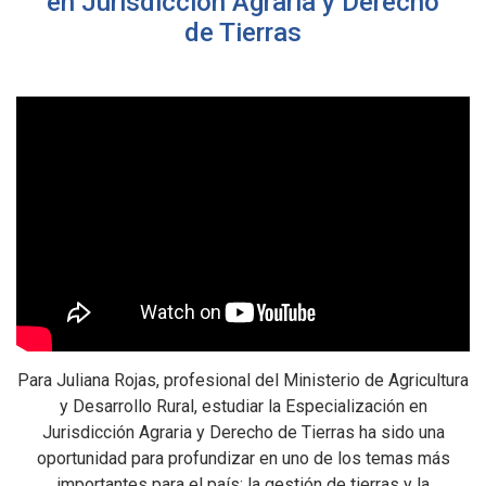
en Jurisdicción Agraria y Derecho
de Tierras
Para Juliana Rojas, profesional del Ministerio de Agricultura
y Desarrollo Rural, estudiar la Especialización en
Jurisdicción Agraria y Derecho de Tierras ha sido una
en
oportunidad para profundizar en uno de los temas más
importantes para el país: la gestión de tierras y la