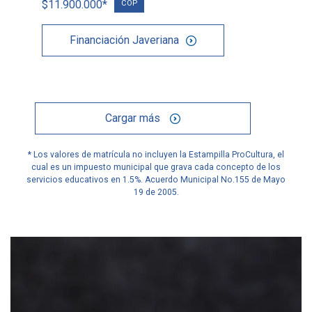
$11.900.000*
COP
Financiación Javeriana
Cargar más
* Los valores de matrícula no incluyen la Estampilla ProCultura, el
cual es un impuesto municipal que grava cada concepto de los
servicios educativos en 1.5%. Acuerdo Municipal No.155 de Mayo
19 de 2005.