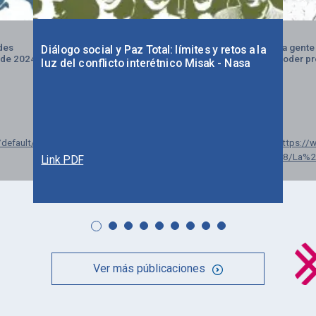
ades
La gente 
Diálogo social y Paz Total: límites y retos a la
 de 2024
poder pr
luz del conflicto interétnico Misak - Nasa
/default/files/2026-
https://w
08/La%
Link PDF
Ver más públicaciones