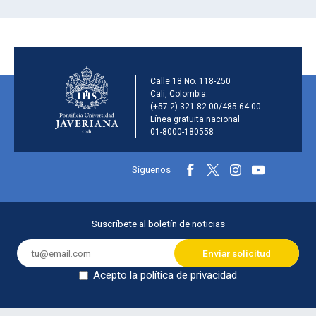
Información de la inst
Calle 18 No. 118-250
Cali, Colombia.
(+57-2) 321-82-00/485-64-00
Línea gratuita nacional
01-8000-180558
Información y redes sociales
Síguenos
Menú principal del footer
Suscríbete al boletín de noticias
Acepto la política de privacidad
Dejar en blanco