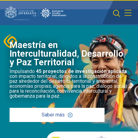
Saltar al contenido principal
Maestría en
Interculturalidad, Desarrollo
y Paz Territorial
Impulsando
45 proyectos de investigación aplicada
con impacto territorial, dirigidos a la construcción de
paz alrededor del desarrollo territorial y ambiental,
economías propias, agencia para la paz, diálogo social
para la reconciliación, convivencia intercultural y
gobernanza para la paz.
Saber más