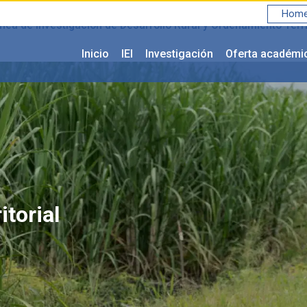
Home 
nea de investigación de Desarrollo Rural y Ordenamiento Terri
Inicio
IEI
Investigación
Oferta académi
torial