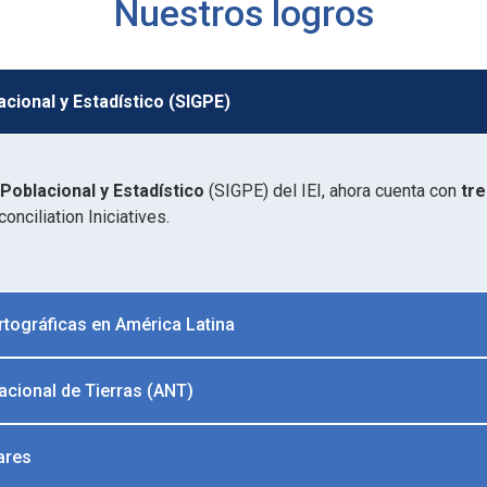
Nuestros logros
cional y Estadístico (SIGPE)
Poblacional y Estadístico
(SIGPE) del IEI, ahora cuenta con
tr
nciliation Iniciatives.
artográficas en América Latina
acional de Tierras (ANT)
ares