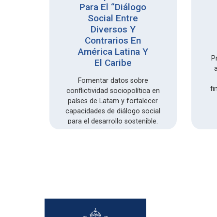
Para El “Diálogo
Social Entre
de baja
Diversos Y
orma
Contrarios En
ués
América Latina Y
over el
P
El Caribe
al.
Fomentar datos sobre
fi
conflictividad sociopolítica en
países de Latam y fortalecer
capacidades de diálogo social
para el desarrollo sostenible.