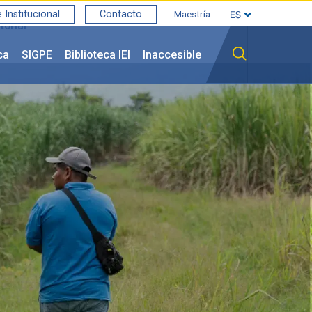
Institucional
Contacto
Maestría
torial
ca
SIGPE
Biblioteca IEI
Inaccesible