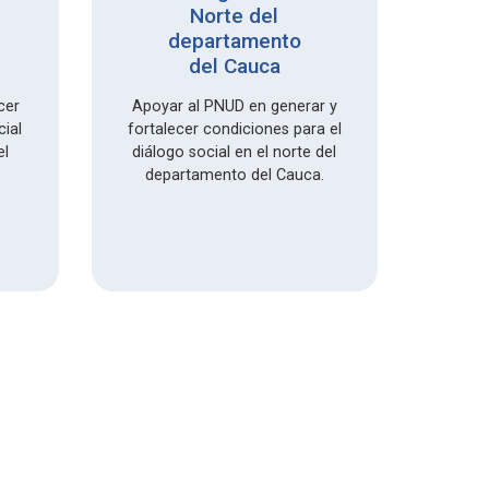
Norte del
departamento
Desarr
del Cauca
fid
di
cer
Apoyar al PNUD en generar y
Interc
ial
fortalecer condiciones para el
en
el
diálogo social en el norte del
departamento del Cauca.