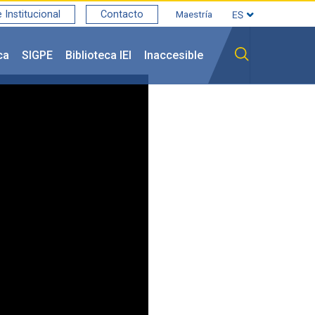
Institucional
Contacto
Maestría
ca
SIGPE
Biblioteca IEI
Inaccesible