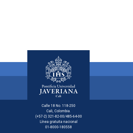
Menú principal del footer
Información de la inst
Calle 18 No. 118-250
Cali, Colombia.
(+57-2) 321-82-00/485-64-00
Línea gratuita nacional
01-8000-180558