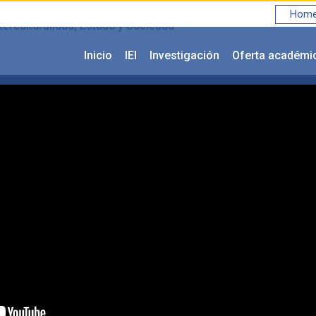
Home 
terculturalidad, Estado y Sociedad
Inicio
IEI
Investigación
Oferta académi