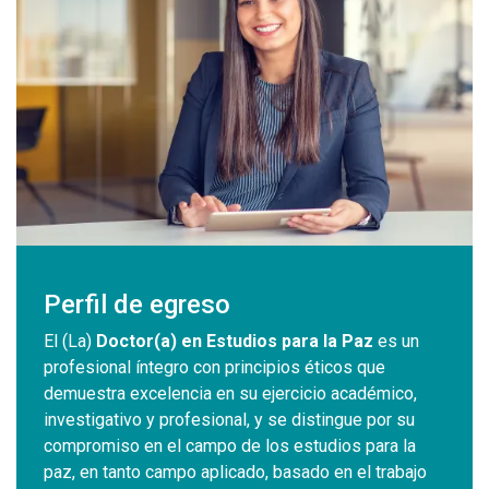
Perfil de egreso
El (La)
Doctor(a) en Estudios para la Paz
es un
profesional íntegro con principios éticos que
demuestra excelencia en su ejercicio académico,
investigativo y profesional, y se distingue por su
compromiso en el campo de los estudios para la
paz, en tanto campo aplicado, basado en el trabajo