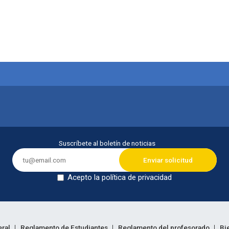
itución
Suscríbete al boletín de noticias
Acepto la política de privacidad
Dejar en blanco
eral
Reglamento de Estudiantes
Reglamento del profesorado
Bi