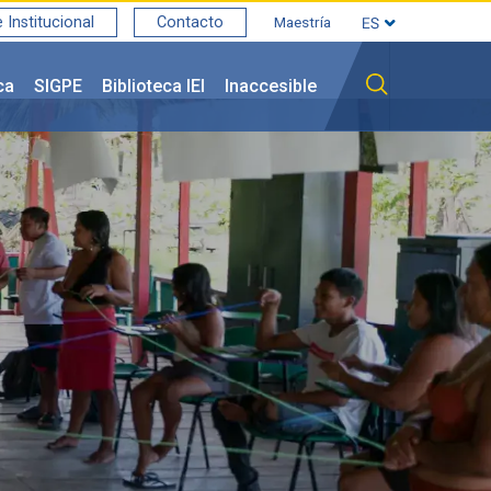
Institucional
Contacto
Maestría
ca
SIGPE
Biblioteca IEI
Inaccesible