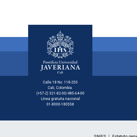
Menú principal del footer
Información de la inst
Calle 18 No. 118-250
Cali, Colombia.
(+57-2) 321-82-00/485-64-00
Línea gratuita nacional
01-8000-180558
SNIES
Estatuto gen