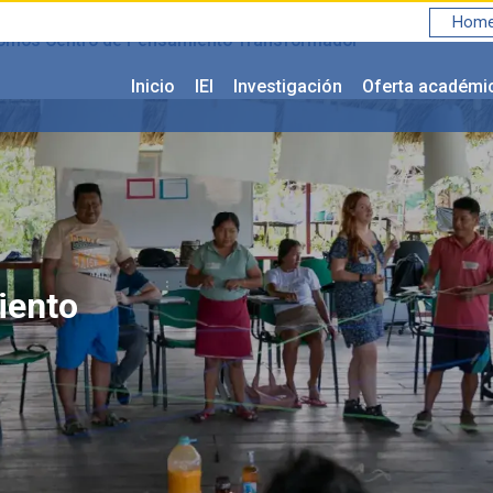
Home 
mos Centro de Pensamiento Transformador
Inicio
IEI
Investigación
Oferta académi
iento