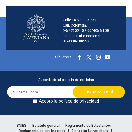
Información de la inst
Calle 18 No. 118-250
Cali, Colombia.
(+57-2) 321-82-00/485-64-00
Línea gratuita nacional
01-8000-180558
Información y redes sociales
Síguenos
Menú principal del footer
Suscríbete al boletín de noticias
Acepto la política de privacidad
Dejar en blanco
Enlaces legales
SNIES
Estatuto general
Reglamento de Estudiantes
Reglamento del profesorado
Bienestar Universitario