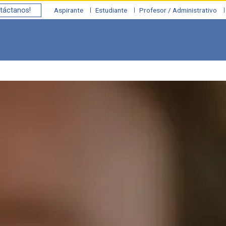
táctanos!
Aspirante
Estudiante
Profesor / Administrativo
Investigación y Desarrollo
Servicios
Capacidad Instal