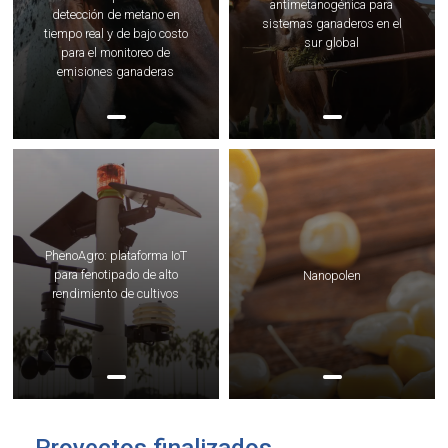
antimetanogénica para
detección de metano en
sistemas ganaderos en el
tiempo real y de bajo costo
sur global
para el monitoreo de
emisiones ganaderas
PhenoAgro: plataforma IoT
para fenotipado de alto
Nanopolen
rendimiento de cultivos