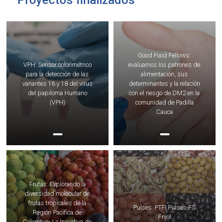
Proyectos finalizados
Good Food Fellows:
VPH: Sensor colorimétrico
evaluamos los patrones de
para la detección de las
alimentación, sus
variantes 16 y 18 del virus
determinantes y la relación
del papiloma Humano
con el riesgo de DM2 en la
(VPH)
comunidad de Padilla
Cauca
Frutas: Explorando la
diversidad molecular de
frutas tropicales de la
Pulses: PTFI Pulses-FS
Región Pacífica de
Frijol
Colombia- La Iniciativa de