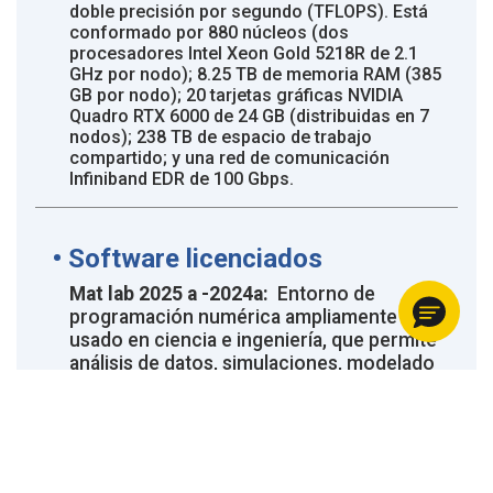
doble precisión por segundo (TFLOPS). Está
conformado por 880 núcleos (dos
procesadores Intel Xeon Gold 5218R de 2.1
GHz por nodo); 8.25 TB de memoria RAM (385
GB por nodo); 20 tarjetas gráficas NVIDIA
Quadro RTX 6000 de 24 GB (distribuidas en 7
nodos); 238 TB de espacio de trabajo
compartido; y una red de comunicación
Infiniband EDR de 100 Gbps.
• Software licenciados
Mat lab 2025 a -2024a:
Entorno de
programación numérica ampliamente
usado en ciencia e ingeniería, que permite
análisis de datos, simulaciones, modelado
y visualización mediante un lenguaje
propio de alto nivel.
Vasp 6.4.2:
(Vienna Ab-initio Simulation
Package) es un software para realizar