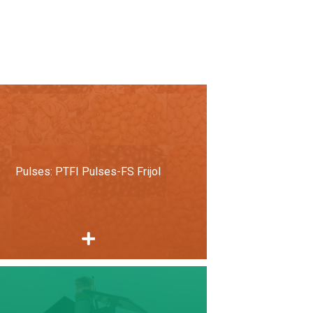
Pulses: PTFI Pulses-FS Frijol