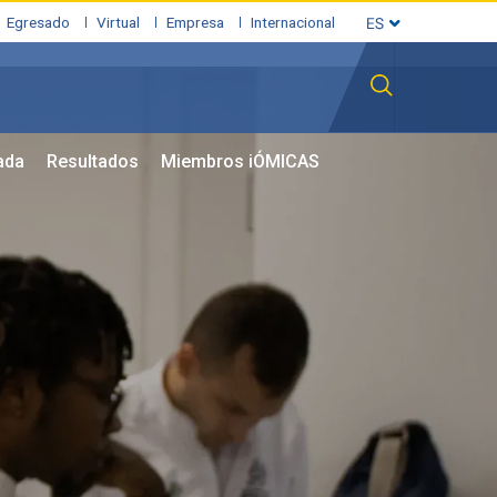
Egresado
Virtual
Empresa
Internacional
ada
Resultados
Miembros iÓMICAS