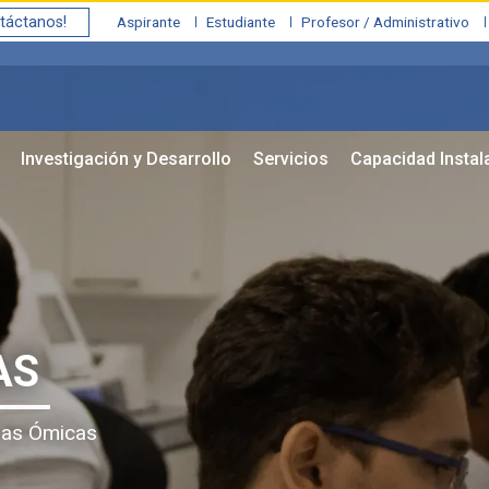
táctanos!
Aspirante
Estudiante
Profesor / Administrativo
Investigación y Desarrollo
Servicios
Capacidad Instal
AS
cias Ómicas