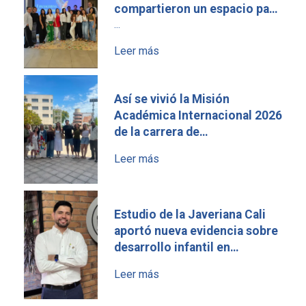
compartieron un espacio para
reconocer el impacto de la
...
educación
Leer más
Así se vivió la Misión
Académica Internacional 2026
de la carrera de
Comunicación en España
Leer más
Estudio de la Javeriana Cali
aportó nueva evidencia sobre
desarrollo infantil en
contextos de pobreza
Leer más