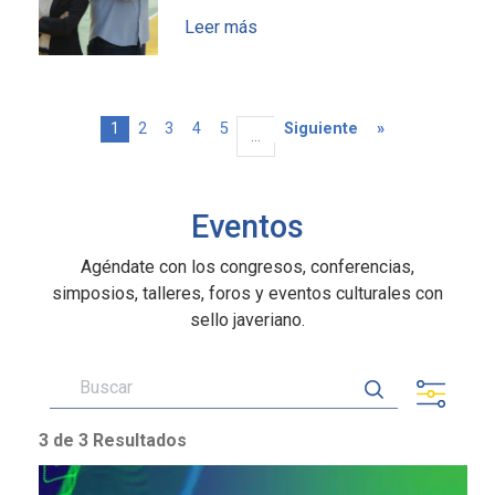
Leer más
Página actual
Page
Page
Page
Page
Siguiente página
Última página
1
2
3
4
5
Siguiente
»
…
Eventos
Agéndate con los congresos, conferencias,
simposios, talleres, foros y eventos culturales con
sello javeriano.
3 de 3 Resultados