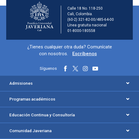
Información de la ins
Calle 18 No. 118-250
Cali, Colombia.
(60-2) 321-82-00/485-64-00
Línea gratuita nacional
01-8000-180558
Información y redes sociales
¿Tienes cualquier otra duda? Comunícate
con nosotros.
Escríbenos
Síguenos
Menú principal del footer
Admisiones
Programas académicos
Educación Continua y Consultoría
Comunidad Javeriana