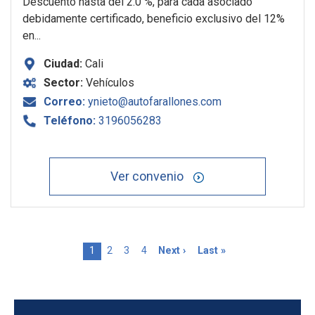
Descuento hasta del 2.0 %, para cada asociado
debidamente certificado, beneficio exclusivo del 12%
en...
Ciudad:
Cali
Sector:
Vehículos
Correo:
ynieto@autofarallones.com
Teléfono:
3196056283
Ver convenio
Página actual
Page
Page
Page
Siguiente página
Última página
1
2
3
4
Next ›
Last »