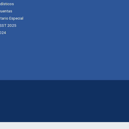
dísticos
cuentas
tario Especial
 SST 2025
024