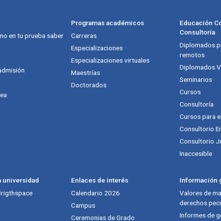
Programas académicos
Educación Co
Consultoría
mo en tu prueba saber
Carreras
Diplomados pr
itución
Especializaciones
remotos
Especializaciones virtuales
Diplomados Vi
admisión
Maestrías
Seminarios
Doctorados
Cursos
nea
Consultoría
Cursos para 
Consultorio E
Consultorio J
Inaccesible
a universidad
Enlaces de interés
Información g
 Brigthspace
Calendario 2026
Valores de mat
derechos pecu
Campus
Informes de g
Ceremonias de Grado