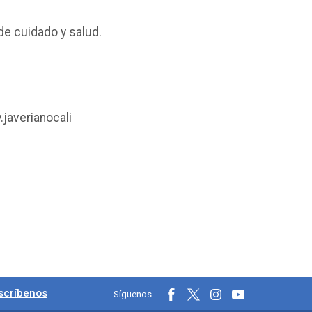
de cuidado y salud.
javerianocali
les
scríbenos
Síguenos