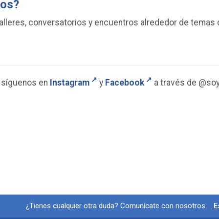
ios?
alleres, conversatorios y encuentros alrededor de temas 
n síguenos en
Instagram
y
Facebook
a través de @soy.
Información y redes socia
¿Tienes cualquier otra duda? Comunícate con nosotros.
E