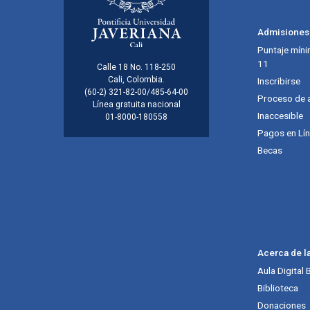
Menú principal del footer
Admisiones
Puntaje míni
11
Información de la inst
Calle 18 No. 118-250
Cali, Colombia.
Inscribirse
(60-2) 321-82-00/485-64-00
Proceso de 
Línea gratuita nacional
Inaccesible
01-8000-180558
Pagos en Lí
Becas
Acerca de l
Aula Digital
Biblioteca
Donaciones