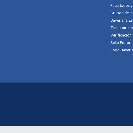
Facultades 
Grupos de in
Javeriana Es
Transparenc
Verificación
Sello Editori
Logo Javeria