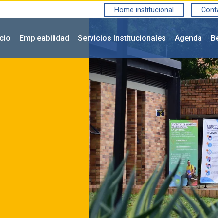
Home institucional
Cont
icio
Empleabilidad
Servicios Institucionales
Agenda
B