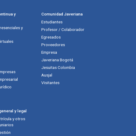
ntinua y
Comunidad Javeriana
Estudiantes
esenciales y
Profesor / Colaborador
Egresados
rtuales
Proveedores
Empresa
Javeriana Bogotá
Jesuitas Colombia
empresas
Ausjal
mpresarial
Visitantes
urídico
eneral y legal
rícula y otros
niarios
estión