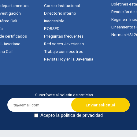
Boletines esta
y departamentos
Correo institucional
Rendición de 
vestigación
Directorio interno
Régimen Tribu
téreo Cali
Inaccesible
Lineamientos
ia
PQRSFD
Normas HSI 2
 de certificados
Preguntas frecuentes
al Javeriano
Red voces Javerianas
na Cali
Trabaje con nosotros
Revista Hoy en la Javeriana
Suscríbete al boletín de noticias
Acepto la política de privacidad
Dejar en blanco