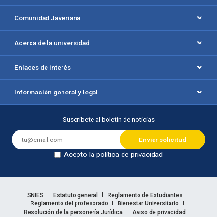
Comunidad Javeriana
Acerca de la universidad
Enlaces de interés
Información general y legal
Suscríbete al boletín de noticias
Acepto la política de privacidad
Dejar en blanco
Enlaces legales
SNIES
Estatuto general
Reglamento de Estudiantes
Reglamento del profesorado
Bienestar Universitario
Resolución de la personería Jurídica
Aviso de privacidad