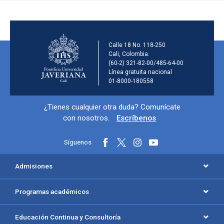
Información de la ins
Calle 18 No. 118-250
Cali, Colombia.
(60-2) 321-82-00/485-64-00
Línea gratuita nacional
01-8000-180558
Información y redes sociales
¿Tienes cualquier otra duda? Comunícate
con nosotros.
Escríbenos
Síguenos
Menú principal del footer
Admisiones
Programas académicos
Educación Continua y Consultoría