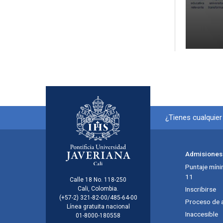
Informa
¿Tienes cualquie
Menú principal del footer
Admisiones
Puntaje míni
11
Información de la inst
Calle 18 No. 118-250
Cali, Colombia.
Inscribirse
(+57-2) 321-82-00/485-64-00
Proceso de 
Línea gratuita nacional
Inaccesible
01-8000-180558