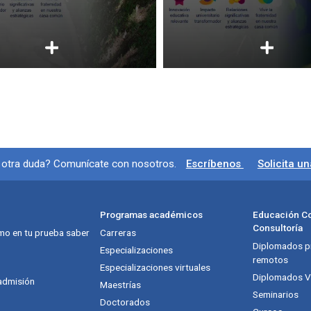
ción y redes sociales
r otra duda? Comunícate con nosotros.
Escríbenos
Solicita u
Programas académicos
Educación Co
Consultoría
mo en tu prueba saber
Carreras
Diplomados pr
itución
Especializaciones
remotos
Especializaciones virtuales
Diplomados Vi
admisión
Maestrías
Seminarios
Doctorados