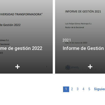
2021
rme de gestión 2022
Informe de Gestión
Página actual
Page
Page
Page
Page
Siguie
1
2
3
4
5
Siguie