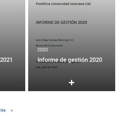
2020
 2021
Informe de gestión 2020
nte página
Última página
nte
»