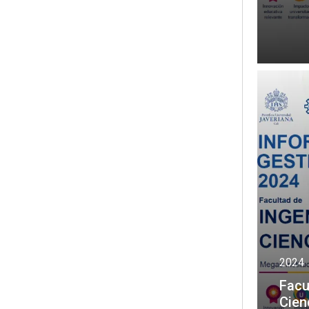
2024
Facu
Cien