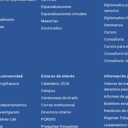
Diplomados pr
Especializaciones
remotos
Especializaciones virtuales
Diplomados Vi
admisión
Maestrías
Seminarios
nea
Doctorados
Cursos
Consultoría
Cursos para 
Consultorio E
Consultorio J
a universidad
Enlaces de interés
Información g
 Brigthspace
Calendario 2026
Valores de mat
derechos pecu
Campus
Informes de g
Ceremonias de Grado
Boletines esta
y departamentos
Correo institucional
Rendición de 
vestigación
Directorio interno
Régimen Tribu
téreo Cali
PQRSFD
Lineamientos
ia
Preguntas frecuentes