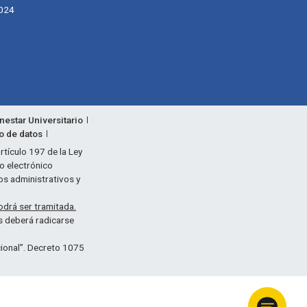
024
nestar Universitario
to de datos
rtículo 197 de la Ley
eo electrónico
os administrativos y
odrá ser tramitada.
as deberá radicarse
acional”. Decreto 1075