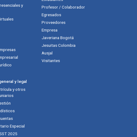
esenciales y
Profesor / Colaborador
Egresados
rtuales
Proveedores
Empresa
Javeriana Bogotá
Jesuitas Colombia
empresas
Ausjal
mpresarial
Visitantes
urídico
eneral y legal
rícula y otros
niarios
estión
dísticos
cuentas
tario Especial
 SST 2025