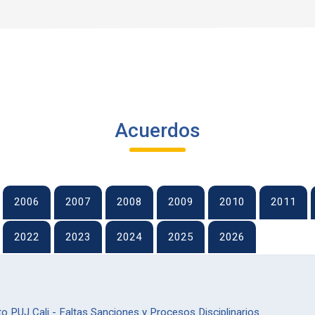
Acuerdos
2006
2007
2008
2009
2010
2011
2022
2023
2024
2025
2026
 PUJ Cali - Faltas Sanciones y Procesos Disciplinarios