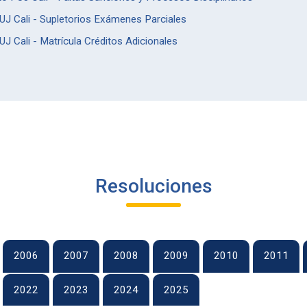
 Cali - Supletorios Exámenes Parciales
Cali - Matrícula Créditos Adicionales
Resoluciones
2006
2007
2008
2009
2010
2011
2022
2023
2024
2025