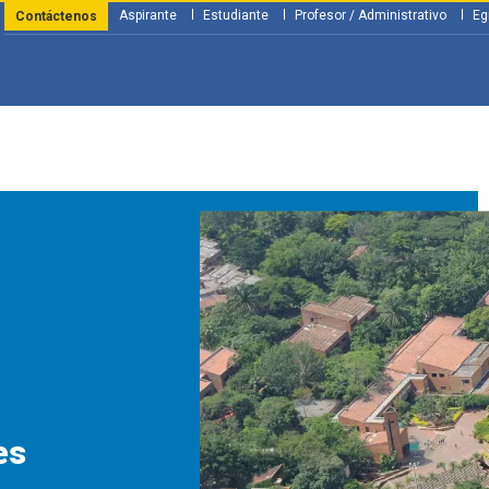
Aspirante
Estudiante
Profesor / Administrativo
Eg
Contáctenos
y Financiación
Servicios
Investigación
Nosotros
Atenció
es