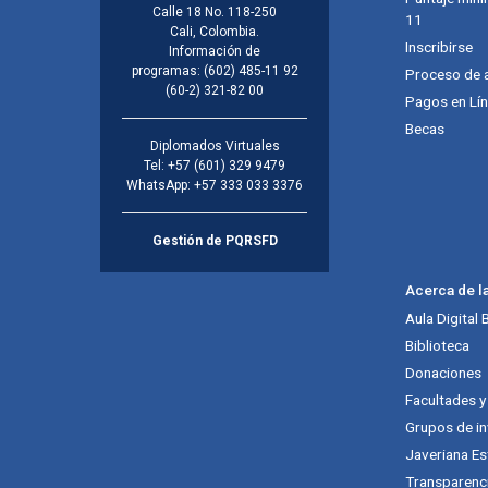
Calle 18 No. 118-250
11
Cali, Colombia.
Inscribirse
Información de
programas:
(602) 485-11 92
Proceso de 
(60-2) 321-82 00
Pagos en Lí
Becas
Diplomados Virtuales
Tel:
+57 (601) 329 9479
WhatsApp:
+57 333 033 3376
Gestión de PQRSFD
Acerca de l
Aula Digital
Biblioteca
Donaciones
Facultades 
Grupos de in
Javeriana Es
Transparenc