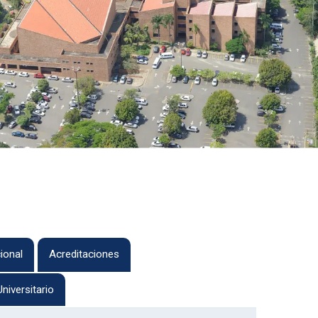
ional
Acreditaciones
niversitario