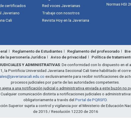
Normas HSI 2
 de certificados
Red voces Javerianas
al Javeriano
Trabaje con nosotros
na Cali
Revista Hoy en la Javeriana
eral
Reglamento de Estudiantes
Reglamento del profesorado
Bie
de la personería Jurídica
Aviso de privacidad
Política de tratamien
JUDICIALES Y ADMINISTRATIVAS
: De conformidad con lo dispuesto en el a
 la Pontificia Universidad Javeriana Seccional Cali tiene habilitado el corr
iales@javerianacali.edu.co
exclusivamente para recibir notificaciones de act
procesos judiciales por parte de las autoridades competentes.
ajena a una notificación judicial o administrativa enviada a este buzón no p
: Cualquier comunicación distinta a notificaciones judiciales o administrativ
obligatoriamente a través del
Portal de PQRSFD
.
ción Superior sujeta a control y vigilancia por el Ministerio de Educación N
de 2015 / Resolución 12220 de 2016