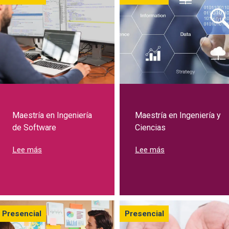
Maestría en Ingeniería
Maestría en Ingeniería y
de Software
Ciencias
sobre Maestría en Ingeniería de Software
sobre Maestría en I
Lee más
Lee más
Presencial
Presencial