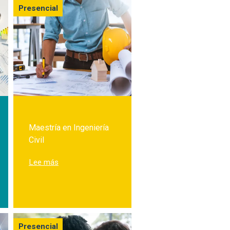
Presencial
Maestría en Ingeniería
Civil
Hábitat Sustentable
sobre Maestría en Ingeniería Civil
Lee más
d
Presencial