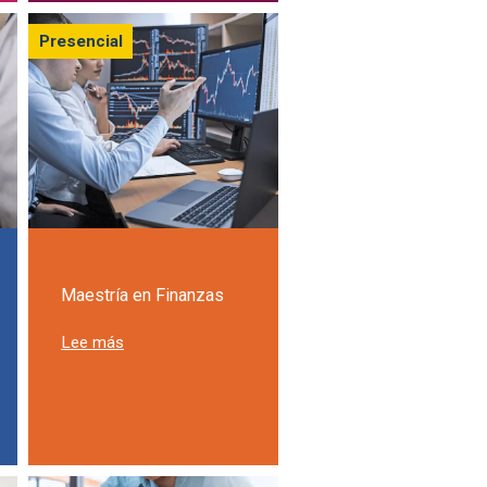
Presencial
Maestría en Finanzas
sobre Maestría en Finanzas
Lee más
Epidemiología Clínica