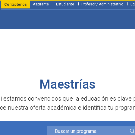
Aspirante
Estudiante
Profesor / Administrativo
Eg
Contáctenos
y Financiación
Servicios
Investigación
Nosotros
Atenció
Maestrías
li estamos convencidos que la educación es clave 
e nuestra oferta académica e identifica tu program