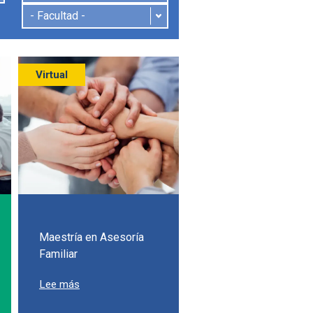
Virtual
Maestría en Asesoría
Familiar
sobre Maestría en Asesoría Familiar
Lee más
quilla
 Administración de Empresas - MBA