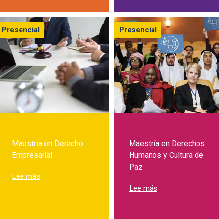
Presencial
Presencial
Maestría en Derecho
Maestría en Derechos
Empresarial
Humanos y Cultura de
Paz
sobre Maestría en Derecho Empresarial
Lee más
sobre Maestría en
Lee más