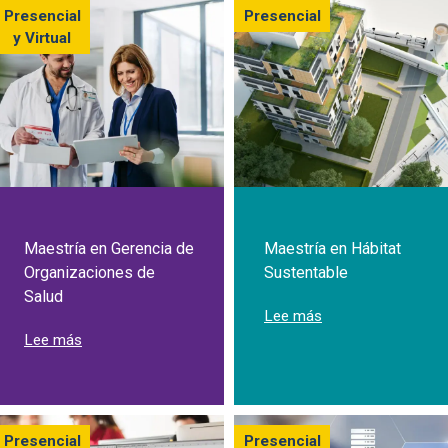
Presencial
Presencial
y Virtual
Maestría en Gerencia de
Maestría en Hábitat
Organizaciones de
Sustentable
Salud
sobre Maestría en 
Lee más
sobre Maestría en Gerencia de Organizaciones de Salu
Lee más
Presencial
Presencial