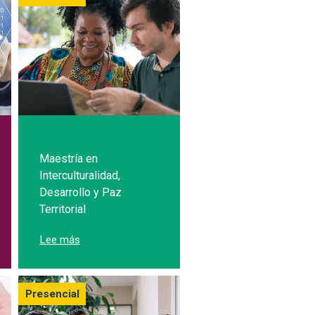
Maestría en
Interculturalidad,
Desarrollo y Paz
ngeniería y Ciencias
Territorial
sobre Maestría en Interculturalidad, Desarrollo y Pa
Lee más
Presencial