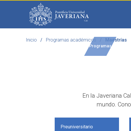
Saltar al contenido principal
Inicio
Programas académicos
Maestrías
Programas
Becas 
En la Javeriana Ca
mundo. Conoc
Preuniversitario