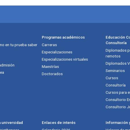
Programas académicos
Educación Co
Consultoría
mo en tu prueba saber
Carreras
Diplomados pr
Especializaciones
remotos
Especializaciones virtuales
Diplomados Vi
admisión
Maestrías
Seminarios
nea
Doctorados
Cursos
Consultoría
Cursos para 
Consultorio E
Consultorio J
a universidad
Enlaces de interés
Información g