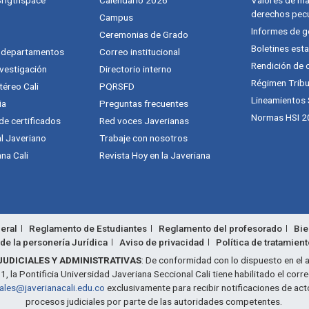
 Brigthspace
Calendario 2026
Valores de mat
derechos pecu
Campus
Informes de g
Ceremonias de Grado
Boletines esta
y departamentos
Correo institucional
Rendición de 
vestigación
Directorio interno
Régimen Tribu
téreo Cali
PQRSFD
Lineamientos
ia
Preguntas frecuentes
Normas HSI 2
 de certificados
Red voces Javerianas
al Javeriano
Trabaje con nosotros
na Cali
Revista Hoy en la Javeriana
eral
Reglamento de Estudiantes
Reglamento del profesorado
Bie
de la personería Jurídica
Aviso de privacidad
Política de tratamien
JUDICIALES Y ADMINISTRATIVAS
: De conformidad con lo dispuesto en el a
 la Pontificia Universidad Javeriana Seccional Cali tiene habilitado el corr
iales@javerianacali.edu.co
exclusivamente para recibir notificaciones de act
procesos judiciales por parte de las autoridades competentes.