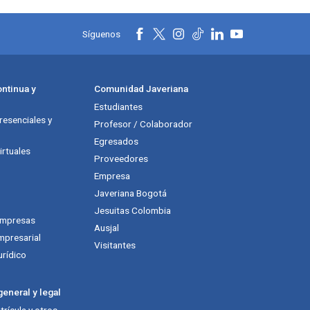
Síguenos
ntinua y
Comunidad Javeriana
Estudiantes
esenciales y
Profesor / Colaborador
Egresados
rtuales
Proveedores
Empresa
Javeriana Bogotá
Jesuitas Colombia
empresas
Ausjal
mpresarial
Visitantes
urídico
eneral y legal