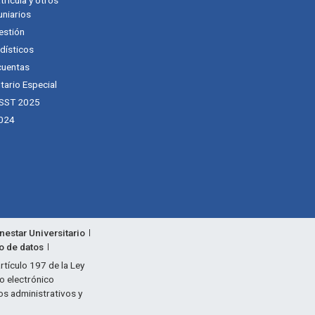
rícula y otros
niarios
estión
dísticos
cuentas
tario Especial
 SST 2025
024
nestar Universitario
to de datos
rtículo 197 de la Ley
eo electrónico
os administrativos y