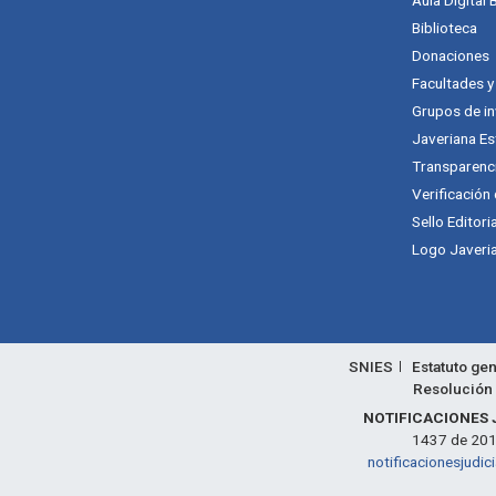
Aula Digital
Biblioteca
Donaciones
Facultades 
Grupos de in
Javeriana Es
Transparenc
Verificación
Sello Editori
Logo Javeria
SNIES
Estatuto gen
Resolución 
NOTIFICACIONES 
1437 de 2011,
notificacionesjudic