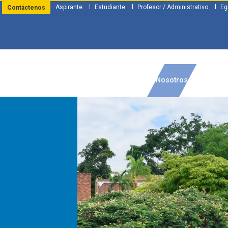
Aspirante
Estudiante
Profesor / Administrativo
Eg
Contáctenos
y Financiación
Servicios
Investigación
Nosotros
Atenció