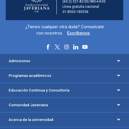
(60-2) 321-82-00/485-64-00
Línea gratuita nacional
01-8000-180558
Información y redes sociales
¿Tienes cualquier otra duda? Comunícate
con nosotros.
Escríbenos
Menú principal del footer
Admisiones
Programas académicos
Educación Continua y Consultoría
Comunidad Javeriana
Acerca de la universidad