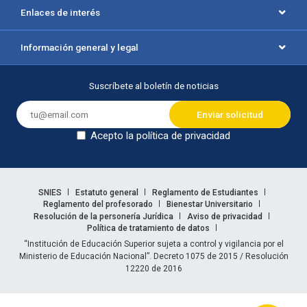
Enlaces de interés
Información general y legal
Suscríbete al boletín de noticias
Acepto la política de privacidad
Dejar en blanco
Enlaces legales
SNIES
Estatuto general
Reglamento de Estudiantes
Reglamento del profesorado
Bienestar Universitario
Resolución de la personería Jurídica
Aviso de privacidad
Política de tratamiento de datos
Información legal
“Institución de Educación Superior sujeta a control y vigilancia por el
Ministerio de Educación Nacional”. Decreto 1075 de 2015 / Resolución
12220 de 2016