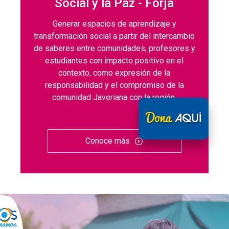
Social y la Paz - Forja
Generar espacios de aprendizaje y
transformación social a partir del intercambio
de saberes entre comunidades, profesores y
estudiantes con impacto positivo en el
contexto, como expresión de la
responsabilidad y el compromiso de la
comunidad Javeriana con la región.
Conoce más