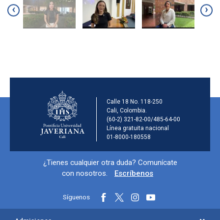
‹
›
Información de la ins
Calle 18 No. 118-250
Cali, Colombia.
(60-2) 321-82-00/485-64-00
Línea gratuita nacional
01-8000-180558
Información y redes sociales
¿Tienes cualquier otra duda? Comunícate
con nosotros.
Escríbenos
Síguenos
Menú principal del footer