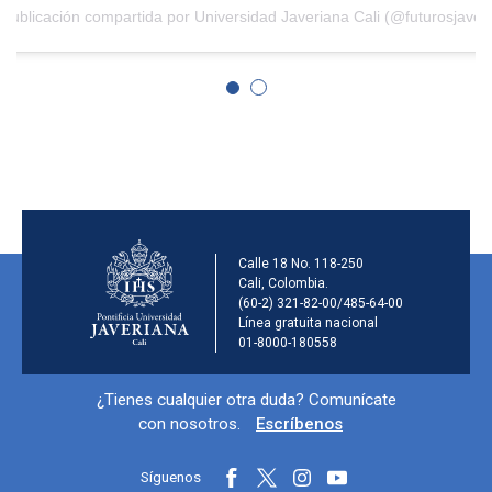
Información de la ins
Calle 18 No. 118-250
Cali, Colombia.
(60-2) 321-82-00/485-64-00
Línea gratuita nacional
01-8000-180558
Información y redes sociales
¿Tienes cualquier otra duda? Comunícate
con nosotros.
Escríbenos
Síguenos