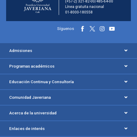
(+57-2) 321-82-00/485-64-00
Línea gratuita nacional
01-8000-180558
Información y redes sociales
Síguenos
Menú principal del footer
Admisiones
Programas académicos
Educación Continua y Consultoría
Comunidad Javeriana
Acerca de la universidad
Enlaces de interés