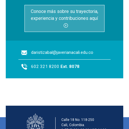
Conoce más sobre su trayectoria,
experiencia y contribuciones aquí
daristizabal@javerianacali.edu.co
602 321 8200
Ext. 8078
Información de la inst
Calle 18 No. 118-250
Cali, Colombia.