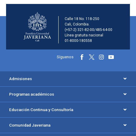
Información de la inst
Calle 18 No. 118-250
Cali, Colombia.
(+57-2) 321-82-00/485-64-00
Línea gratuita nacional
01-8000-180558
Información y redes sociales
Síguenos
Menú principal del footer
Admisiones
Programas académicos
Educación Continua y Consultoría
Comunidad Javeriana