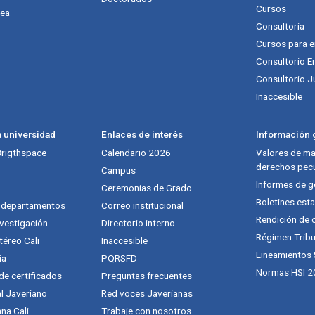
Cursos
nea
Consultoría
Cursos para 
Consultorio E
Consultorio J
Inaccesible
a universidad
Enlaces de interés
Información g
 Brigthspace
Calendario 2026
Valores de mat
derechos pecu
Campus
Informes de g
Ceremonias de Grado
Boletines esta
y departamentos
Correo institucional
Rendición de 
vestigación
Directorio interno
Régimen Tribu
téreo Cali
Inaccesible
Lineamientos
ia
PQRSFD
Normas HSI 2
 de certificados
Preguntas frecuentes
al Javeriano
Red voces Javerianas
na Cali
Trabaje con nosotros