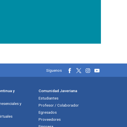
Información y redes soci
Síguenos
ntinua y
Comunidad Javeriana
Estudiantes
esenciales y
Profesor / Colaborador
Egresados
rtuales
Proveedores
Empresa