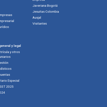
Javeriana Bogotá
Jesuitas Colombia
empresas
Ausjal
mpresarial
Visitantes
urídico
eneral y legal
rícula y otros
niarios
estión
dísticos
cuentas
tario Especial
 SST 2025
024