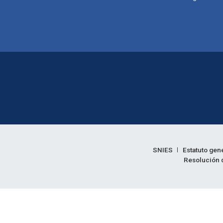
Enlaces legales
SNIES
Estatuto gen
Resolución d
Informac