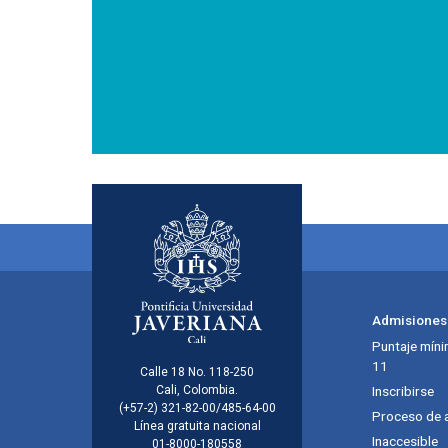
Menú principal del footer
Admisiones
Puntaje míni
11
Información de la inst
Calle 18 No. 118-250
Cali, Colombia.
Inscribirse
(+57-2) 321-82-00/485-64-00
Proceso de 
Línea gratuita nacional
Inaccesible
01-8000-180558