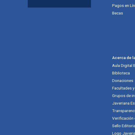
Pagos en Lí
Becas
Acerca de l
Aula Digital
Biblioteca
Donaciones
Facultades 
Grupos de in
Javeriana Es
Transparenc
Verificación
Sello Editori
Logo Javeria