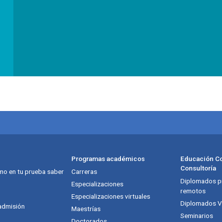
Programas académicos
Educación Co
Consultoría
mo en tu prueba saber
Carreras
Diplomados pr
itución
Especializaciones
remotos
Especializaciones virtuales
Diplomados Vi
admisión
Maestrías
Seminarios
Doctorados