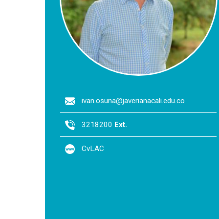
ivan.osuna@javerianacali.edu.co
3218200
Ext.
CvLAC