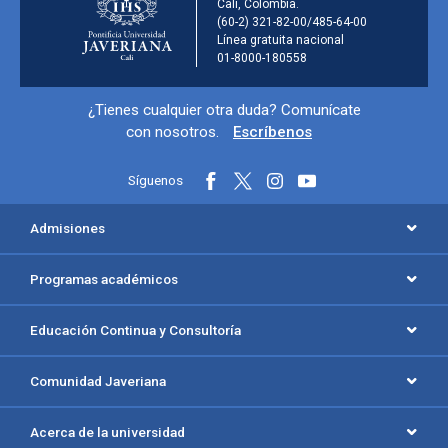
Cali, Colombia.
(60-2) 321-82-00/485-64-00
Línea gratuita nacional
01-8000-180558
Información y redes sociales
¿Tienes cualquier otra duda? Comunícate
con nosotros.
Escríbenos
Síguenos
Menú principal del footer
Admisiones
Programas académicos
Educación Continua y Consultoría
Comunidad Javeriana
Acerca de la universidad