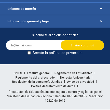
Enlaces de interés
Información general y legal
Suscríbete al boletín de noticias
Acepto la política de privacidad
Dejar en blanco
Enlaces legales
SNIES
Estatuto general
Reglamento de Estudiantes
Reglamento del profesorado
Bienestar Universitario
Resolución de la personería Jurídica
Aviso de privacidad
Política de tratamiento de datos
Información legal
“Institución de Educación Superior sujeta a control y vigilancia por el
Ministerio de Educación Nacional”. Decreto 1075 de 2015 / Resolución
12220 de 2016