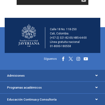
Información de la inst
Calle 18 No. 118-250
Cali, Colombia.
(+57-2) 321-82-00/485-64-00
Línea gratuita nacional
01-8000-180558
Información y redes sociales
Síguenos
Menú principal del footer
Admisiones
Programas académicos
Educación Continua y Consultoría