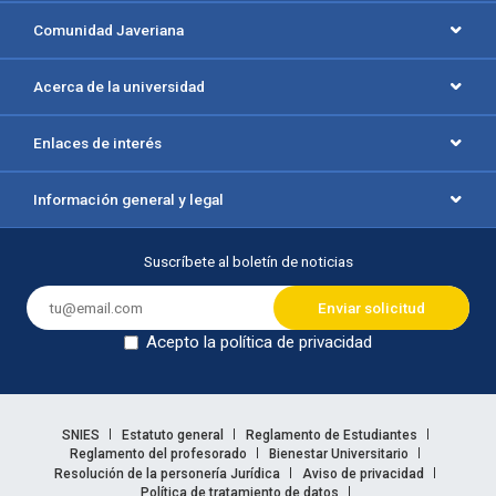
Comunidad Javeriana
Acerca de la universidad
Enlaces de interés
Información general y legal
Suscríbete al boletín de noticias
Acepto la política de privacidad
Dejar en blanco
Enlaces legales
SNIES
Estatuto general
Reglamento de Estudiantes
Reglamento del profesorado
Bienestar Universitario
Resolución de la personería Jurídica
Aviso de privacidad
Política de tratamiento de datos