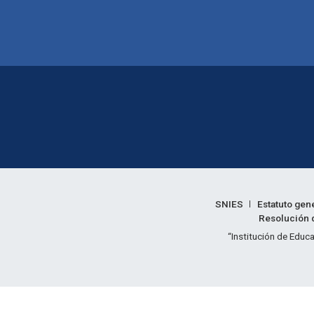
Enlaces legales
SNIES
Estatuto gen
Resolución d
Informac
“Institución de Educa