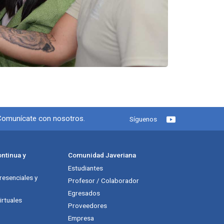
 redes sociales
 Comunícate con nosotros.
Síguenos
ntinua y
Comunidad Javeriana
Estudiantes
esenciales y
Profesor / Colaborador
Egresados
rtuales
Proveedores
Empresa