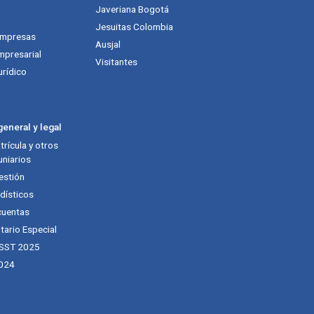
Javeriana Bogotá
Jesuitas Colombia
empresas
Ausjal
mpresarial
Visitantes
urídico
eneral y legal
rícula y otros
niarios
estión
dísticos
cuentas
tario Especial
 SST 2025
024