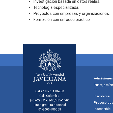
Investigación basada en datos reales.
Tecnología especializada.
Proyectos con empresas y organizaciones.
Formación con enfoque práctico.
Menú principal del footer
Admisiones
Puntaje míni
11
Información de la inst
Calle 18 No. 118-250
Cali, Colombia.
Inscribirse
(+57-2) 321-82-00/485-64-00
Proceso de 
Línea gratuita nacional
Inaccesible
01-8000-180558