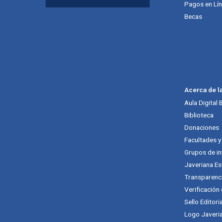
Pagos en Lí
Becas
Acerca de l
Aula Digital
Biblioteca
Donaciones
Facultades 
Grupos de in
Javeriana Es
Transparenc
Verificación
Sello Editori
Logo Javeria