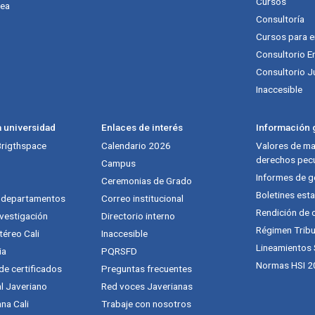
Cursos
nea
Consultoría
Cursos para 
Consultorio E
Consultorio J
Inaccesible
a universidad
Enlaces de interés
Información g
 Brigthspace
Calendario 2026
Valores de mat
derechos pecu
Campus
Informes de g
Ceremonias de Grado
Boletines esta
y departamentos
Correo institucional
Rendición de 
vestigación
Directorio interno
Régimen Tribu
téreo Cali
Inaccesible
Lineamientos
ia
PQRSFD
Normas HSI 2
 de certificados
Preguntas frecuentes
al Javeriano
Red voces Javerianas
na Cali
Trabaje con nosotros