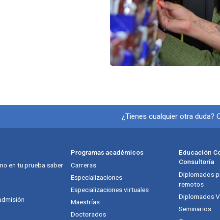
Información y
¿Tienes cualquier otra duda?
Programas académicos
Educación Co
Consultoría
mo en tu prueba saber
Carreras
Diplomados pr
itución
Especializaciones
remotos
Especializaciones virtuales
Diplomados Vi
admisión
Maestrías
Seminarios
Doctorados