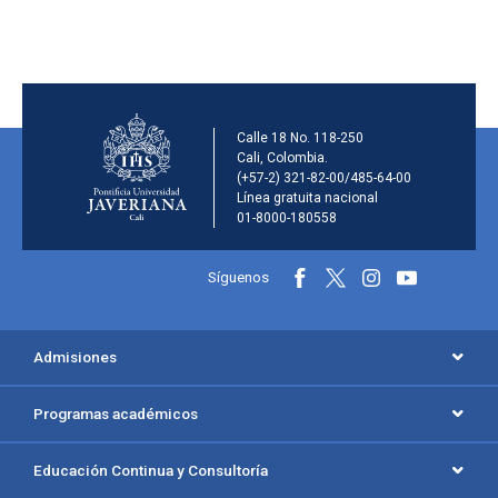
Información de la inst
Calle 18 No. 118-250
Cali, Colombia.
(+57-2) 321-82-00/485-64-00
Línea gratuita nacional
01-8000-180558
Información y redes sociales
Síguenos
Menú principal del footer
Admisiones
Programas académicos
Educación Continua y Consultoría