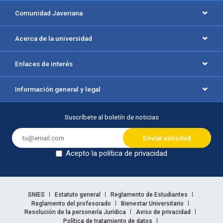
Comunidad Javeriana
Acerca de la universidad
Enlaces de interés
Información general y legal
Suscríbete al boletín de noticias
Acepto la política de privacidad
Dejar en blanco
Enlaces legales
SNIES
Estatuto general
Reglamento de Estudiantes
Reglamento del profesorado
Bienestar Universitario
Resolución de la personería Jurídica
Aviso de privacidad
Política de tratamiento de datos