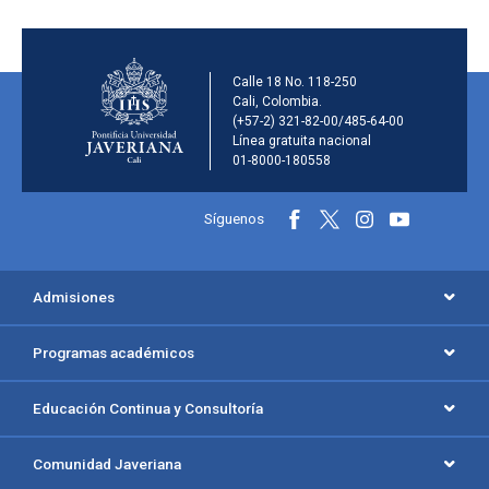
Información de la inst
Calle 18 No. 118-250
Cali, Colombia.
(+57-2) 321-82-00/485-64-00
Línea gratuita nacional
01-8000-180558
Información y redes sociales
Síguenos
Menú principal del footer
Admisiones
Programas académicos
Educación Continua y Consultoría
Comunidad Javeriana