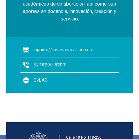
académicas de colaboración, así como sus
aportes en docencia, innovación, creación y
servicio.
ingridm@javerianacali.edu.co
3218200
8207
CvLAC
Información de la inst
Calle 18 No. 118-250