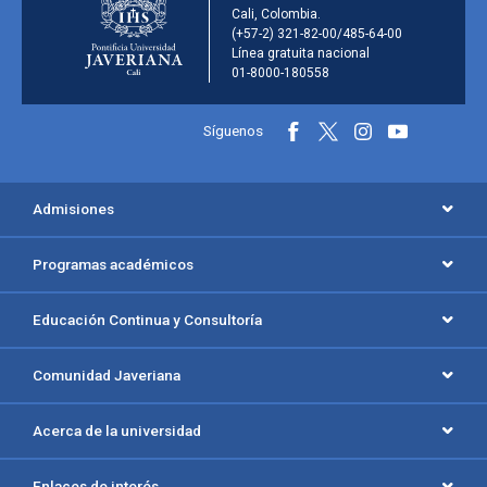
Cali, Colombia.
(+57-2) 321-82-00/485-64-00
Línea gratuita nacional
01-8000-180558
Información y redes sociales
Síguenos
Menú principal del footer
Admisiones
Programas académicos
Educación Continua y Consultoría
Comunidad Javeriana
Acerca de la universidad
Enlaces de interés