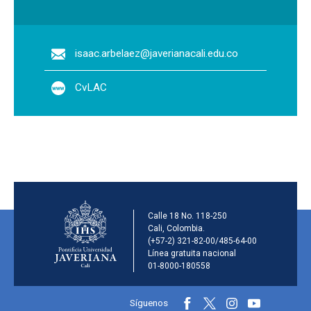
isaac.arbelaez@javerianacali.edu.co
CvLAC
Información de la inst
Calle 18 No. 118-250
Cali, Colombia.
(+57-2) 321-82-00/485-64-00
Línea gratuita nacional
01-8000-180558
Información y redes sociales
Síguenos