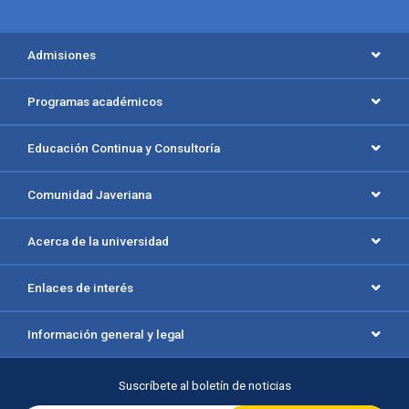
Menú principal del footer
Admisiones
Programas académicos
Educación Continua y Consultoría
Comunidad Javeriana
Acerca de la universidad
Enlaces de interés
Información general y legal
Suscríbete al boletín de noticias