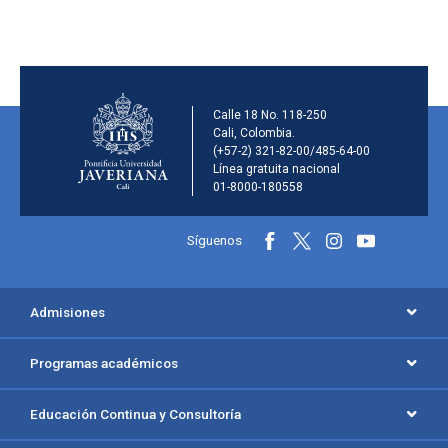
Información de la inst
Calle 18 No. 118-250
Cali, Colombia.
(+57-2) 321-82-00/485-64-00
Línea gratuita nacional
01-8000-180558
Información y redes sociales
Síguenos
Menú principal del footer
Admisiones
Programas académicos
Educación Continua y Consultoría