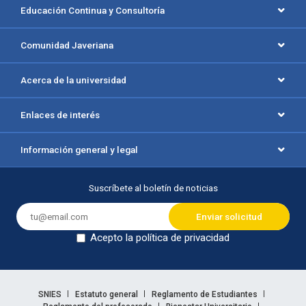
Educación Continua y Consultoría
Comunidad Javeriana
Acerca de la universidad
Enlaces de interés
Información general y legal
Suscríbete al boletín de noticias
Acepto la política de privacidad
Dejar en blanco
Enlaces legales
SNIES
Estatuto general
Reglamento de Estudiantes