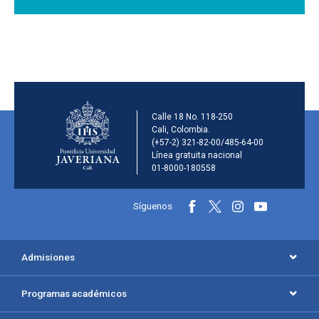
Información de la inst
Calle 18 No. 118-250
Cali, Colombia.
(+57-2) 321-82-00/485-64-00
Línea gratuita nacional
01-8000-180558
Información y redes sociales
Síguenos
Menú principal del footer
Admisiones
Programas académicos