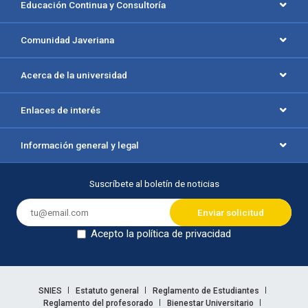
Educación Continua y Consultoría
Comunidad Javeriana
Acerca de la universidad
Enlaces de interés
Información general y legal
Suscríbete al boletín de noticias
Acepto la política de privacidad
Dejar en blanco
Enlaces legales
SNIES
Estatuto general
Reglamento de Estudiantes
Reglamento del profesorado
Bienestar Universitario