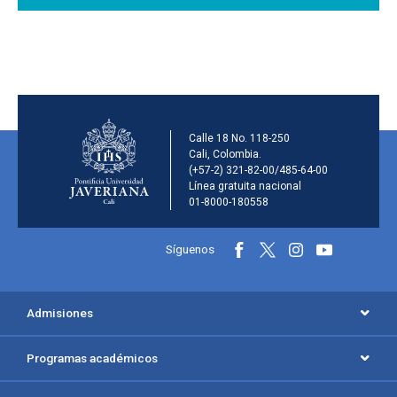
Información de la inst
Calle 18 No. 118-250
Cali, Colombia.
(+57-2) 321-82-00/485-64-00
Línea gratuita nacional
01-8000-180558
Información y redes sociales
Síguenos
Menú principal del footer
Admisiones
Programas académicos